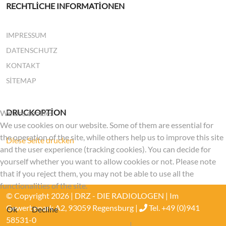
RECHTLICHE INFORMATIONEN
IMPRESSUM
DATENSCHUTZ
KONTAKT
SITEMAP
DRUCKOPTION
We use cookies
We use cookies on our website. Some of them are essential for
the operation of the site, while others help us to improve this site
Diese Seite drucken
and the user experience (tracking cookies). You can decide for
yourself whether you want to allow cookies or not. Please note
that if you reject them, you may not be able to use all the
functionalities of the site.
© Copyright 2026 | DRZ - DIE RADIOLOGEN | Im
Gewerbepark A2, 93059 Regensburg |
Tel. +49 (0)941
Ok
Decline
58531-0
More information
|
Imprint