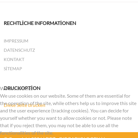
RECHTLICHE INFORMATIONEN
IMPRESSUM
DATENSCHUTZ
KONTAKT
SITEMAP
DRUCKOPTION
We use cookies
We use cookies on our website. Some of them are essential for
the operation of the site, while others help us to improve this site
Diese Seite drucken
and the user experience (tracking cookies). You can decide for
yourself whether you want to allow cookies or not. Please note
that if you reject them, you may not be able to use all the
functionalities of the site.