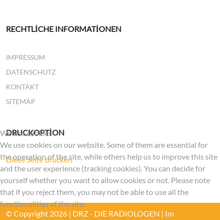
RECHTLICHE INFORMATIONEN
IMPRESSUM
DATENSCHUTZ
KONTAKT
SITEMAP
DRUCKOPTION
We use cookies
We use cookies on our website. Some of them are essential for
the operation of the site, while others help us to improve this site
Diese Seite drucken
and the user experience (tracking cookies). You can decide for
yourself whether you want to allow cookies or not. Please note
that if you reject them, you may not be able to use all the
functionalities of the site.
© Copyright 2026 | DRZ - DIE RADIOLOGEN | Im