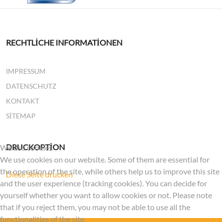
RECHTLICHE INFORMATIONEN
IMPRESSUM
DATENSCHUTZ
KONTAKT
SITEMAP
DRUCKOPTION
We use cookies
We use cookies on our website. Some of them are essential for
the operation of the site, while others help us to improve this site
Diese Seite drucken
and the user experience (tracking cookies). You can decide for
yourself whether you want to allow cookies or not. Please note
that if you reject them, you may not be able to use all the
functionalities of the site.