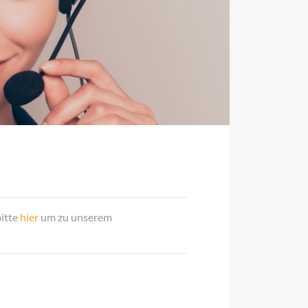
bitte
hier
um zu unserem