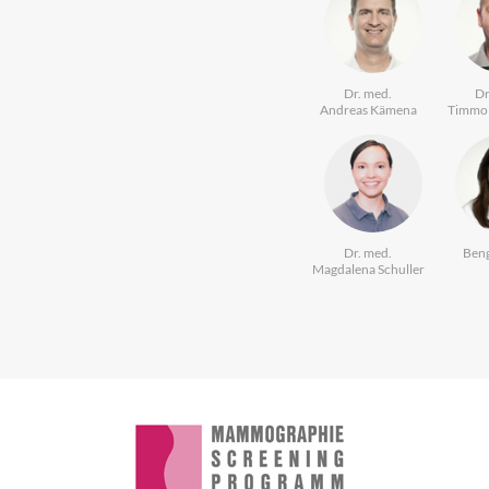
Dr. med.
Dr
Andreas Kämena
Timmo 
Dr. med.
Beng
Magdalena Schuller