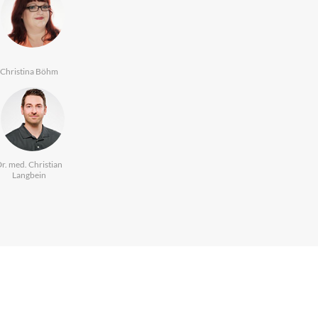
Christina Böhm
r. med. Christian
Langbein