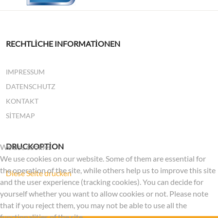
RECHTLICHE INFORMATIONEN
IMPRESSUM
DATENSCHUTZ
KONTAKT
SITEMAP
DRUCKOPTION
We use cookies
We use cookies on our website. Some of them are essential for
the operation of the site, while others help us to improve this site
Diese Seite drucken
and the user experience (tracking cookies). You can decide for
yourself whether you want to allow cookies or not. Please note
that if you reject them, you may not be able to use all the
functionalities of the site.