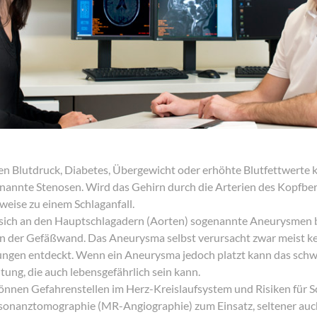
en Blutdruck, Diabetes, Übergewicht oder erhöhte Blutfettwerte
annte Stenosen. Wird das Gehirn durch die Arterien des Kopfbere
rweise zu einem Schlaganfall.
s sich an den Hauptschlagadern (Aorten) sogenannte Aneurysmen 
 der Gefäßwand. Das Aneurysma selbst verursacht zwar meist k
hungen entdeckt. Wenn ein Aneurysma jedoch platzt kann das schw
ung, die auch lebensgefährlich sein kann.
önnen Gefahrenstellen im Herz-Kreislaufsystem und Risiken für Sc
sonanztomographie (MR-Angiographie) zum Einsatz, seltener au