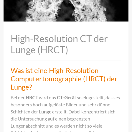
High-Resolution CT der
Lunge (HRCT)
Was ist eine High-Resolution-
Computertomographie (HRCT) der
Lunge?
Bei der
HRCT
wird das
CT-Gerät
so eingestellt, dass es
besonders hoch aufgelöste Bilder und sehr dünne
Schichten der
Lunge
erstellt. Dabei konzentriert sich
die Untersuchung auf einen begrenzten
Lungenabschnitt und es werden nicht so viele