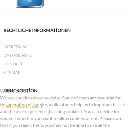
RECHTLICHE INFORMATIONEN
IMPRESSUM
DATENSCHUTZ
KONTAKT
SITEMAP
DRUCKOPTION
We use cookies
We use cookies on our website. Some of them are essential for
the operation of the site, while others help us to improve this site
Diese Seite drucken
and the user experience (tracking cookies). You can decide for
yourself whether you want to allow cookies or not. Please note
that if you reject them, you may not be able to use all the