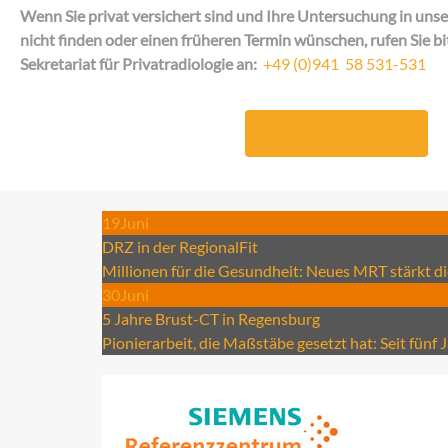
Wenn Sie privat versichert sind und Ihre Untersuchung in un
nicht finden oder einen früheren Termin wünschen, rufen Sie bi
Sekretariat für Privatradiologie an:
+49 (0)941 58 531-531
ONLINE-TERMINE
19
Juni
DRZ in der RegionalFit
Millionen für die Gesundheit: Neues MRT stärkt di
30
Juni
5 Jahre Brust-CT in Regensburg
Pionierarbeit, die Maßstäbe gesetzt hat: Seit fünf 