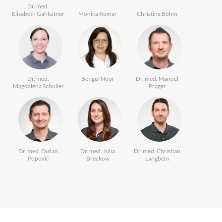
Dr. med.
Elisabeth Gahleitner
Monika Komar
Christina Böhm
Dr. med.
Bengül Noor
Dr. med. Manuel
Magdalena Schuller
Prager
Dr. med. Dušan
Dr. med. Julia
Dr. med. Christian
Popović
Breckow
Langbein