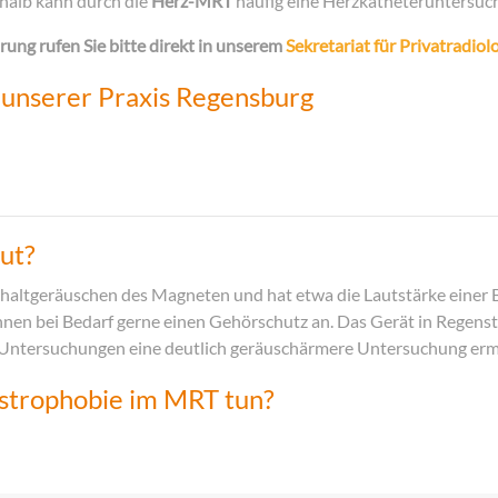
shalb kann durch die
Herz-MRT
häufig eine Herzkatheteruntersuc
rung rufen Sie bitte direkt in unserem
Sekretariat für Privatradiol
 unserer Praxis Regensburg
ut?
tgeräuschen des Magneten und hat etwa die Lautstärke einer B
hnen bei Bedarf gerne einen Gehörschutz an. Das Gerät in Regensta
en Untersuchungen eine deutlich geräuschärmere Untersuchung erm
strophobie im MRT tun?