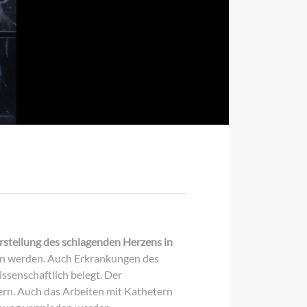
rstellung des schlagenden Herzens in
en werden. Auch Erkrankungen des
ssenschaftlich belegt. Der
rn. Auch das Arbeiten mit Kathetern