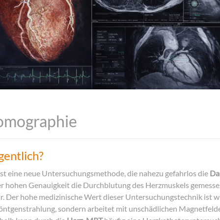
tomographie
gentlich?
ist eine neue Untersuchungsmethode, die nahezu gefahrlos die
Da
ner hohen Genauigkeit die Durchblutung des Herzmuskels gemess
r. Der hohe medizinische Wert dieser Untersuchungstechnik ist wi
ntgenstrahlung, sondern arbeitet mit unschädlichen Magnetfelde