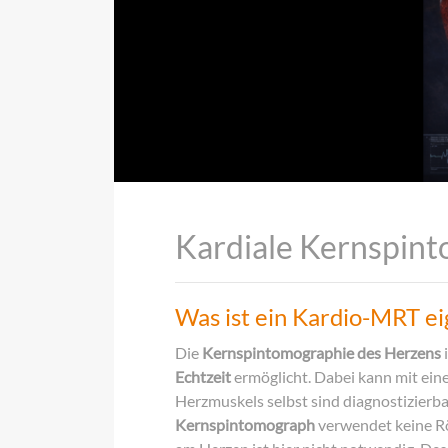
Kardiale Kernspin
Was ist ein Kardio-MRT ei
Die
Kernspintomographie des Herzens
Echtzeit
ermöglicht. Dabei kann mit ei
Herzmuskels selbst sind diagnostizierba
Kernspintomograph
verwendet keine Rö