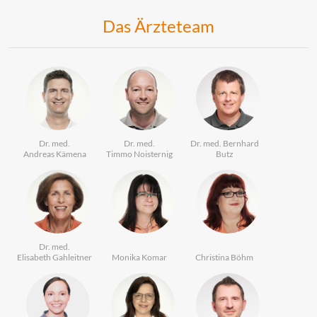
Das Ärzteteam
Dr. med.
Dr. med.
Dr. med. Bernhard
Andreas Kämena
Timmo Noisternig
Butz
Dr. med.
Elisabeth Gahleitner
Monika Komar
Christina Böhm