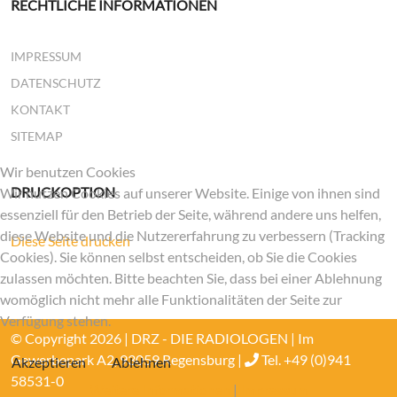
RECHTLICHE INFORMATIONEN
IMPRESSUM
DATENSCHUTZ
KONTAKT
SITEMAP
Wir benutzen Cookies
DRUCKOPTION
Wir nutzen Cookies auf unserer Website. Einige von ihnen sind
essenziell für den Betrieb der Seite, während andere uns helfen,
diese Website und die Nutzererfahrung zu verbessern (Tracking
Diese Seite drucken
Cookies). Sie können selbst entscheiden, ob Sie die Cookies
zulassen möchten. Bitte beachten Sie, dass bei einer Ablehnung
womöglich nicht mehr alle Funktionalitäten der Seite zur
Verfügung stehen.
© Copyright 2026 | DRZ - DIE RADIOLOGEN | Im
Gewerbepark A2, 93059 Regensburg |
Tel. +49 (0)941
Akzeptieren
Ablehnen
58531-0
Weitere Informationen
|
Impressum