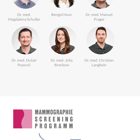
Dr. med.
Bengül Noor
Dr. med. Manuel
Magdalena Schuller
Prager
Dr. med. Dušan
Dr. med. Julia
Dr. med. Christian
Popović
Breckow
Langbein