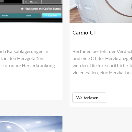
Cardio-CT
sich Kalkablagerungen in
Bei Ihnen besteht der Verdac
k in den Herzgefäßen
und eine CT der Herzkranzgef
ine koronare Herzerkrankung.
werden. Die fortschrittliche 
vielen Fällen, eine Herzkathe
Weiterlesen …