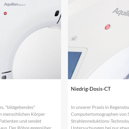
Niedrig-Dosis-CT
s, "bildgebendes"
In unserer Praxis in Regensb
 den menschlichen Körper
Computertomographen von Si
Patienten und sendet
Strahlenreduktions-Technolog
 aus. Der Röhre gegenüber
Untersuchungen bei nur etwa 