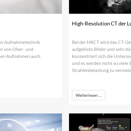
High-Resolution CT der 
llen Aufnahmetechnik
Bei der HRCT wird das CT-Ger
en von Ober- und
aufgelöste Bilder und sehr dü
 den Aufnahmen auch
konzentriert sich die Unters
und es werden nicht so viele
Strahlenbelastung zu vermei
Weiterlesen …