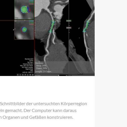
 Schnittbilder der untersuchten Körperregion
eln gemacht. Der Computer kann daraus
n Organen und Gefäßen konstruieren.