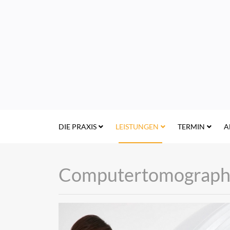
DIE PRAXIS
LEISTUNGEN
TERMIN
A
Computertomographi