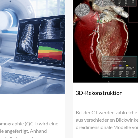
3D-Rekonstruktion
Bei der CT werden zahlreiche
aus verschiedenen Blickwink
omographie (QCT) wird eine
dreidimensionale Modelle vo
e angefertigt. Anhand