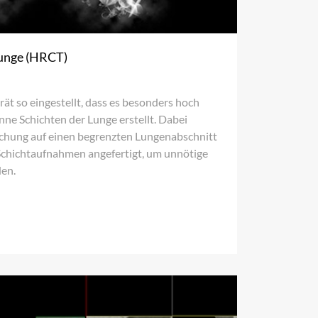
Lunge (HRCT)
ät so eingestellt, dass es besonders hoch
nne Schichten der Lunge erstellt. Dabei
uchung auf einen begrenzten Lungenabschnitt
 Schichtaufnahmen angefertigt, um unnötige
den.