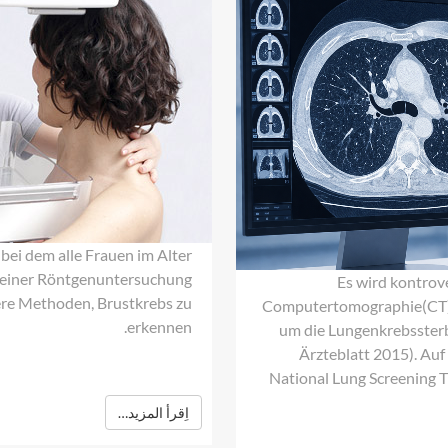
i dem alle Frauen im Alter
u einer Röntgenuntersuchung
Es wird kontrove
tere Methoden, Brustkrebs zu
Computertomographie(CT)-
erkennen.
um die Lungenkrebssterb
Ärzteblatt 2015). Au
National Lung Screening T
اِقرأ المزيد…