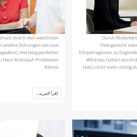
druck sind in den westlichen
Durch Risikofakt
uch andere Störungen wie zum
Übergewicht oder
agadern), Herzklappenfehler
Körperregionen zu Engstel
 Herz-Kreislauf-Problemen
Wird das Gehirn durch d
führen.
Hals) nicht mehr richtig 
اِقرأ المزيد…
Lungenkrebsvorsorge