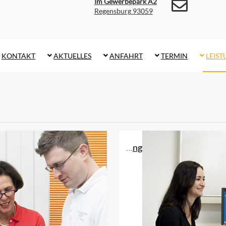
Im Gewerbepark A2
93059 Regensburg
KONTAKT
AKTUELLES
ANFAHRT
TERMIN
LEIS
Schlaganfallfrüherkennung