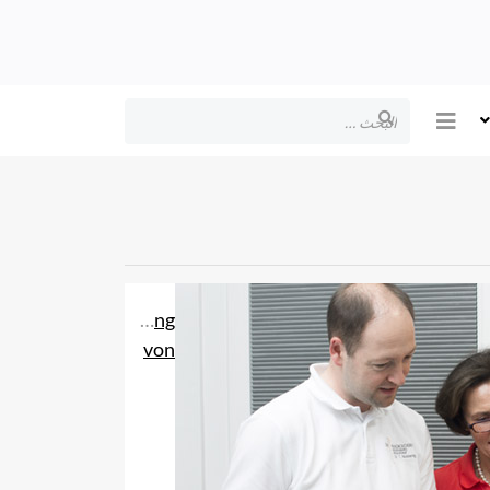
البحث
Früherkennung
von
Herz-
Kreislauf-
Krankheiten