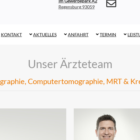
Im Gewerbepark A2
93059 Regensburg
KONTAKT
AKTUELLES
ANFAHRT
TERMIN
LEIS
Unser Ärzteteam
raphie, Computertomographie, MRT & Kr
Dr.
med.
Andreas