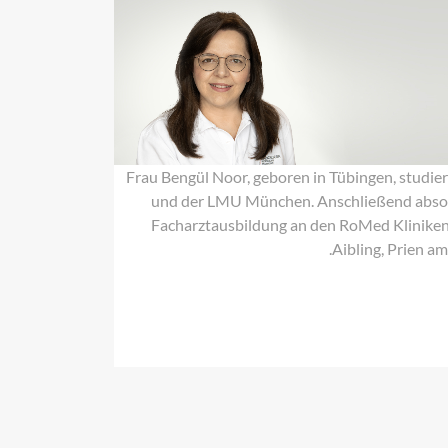
Bengül
Noor
Frau Bengül Noor, geboren in Tübingen, studi
und der LMU München. Anschließend absolvi
Facharztausbildung an den RoMed Kliniken
Aibling, Prien a