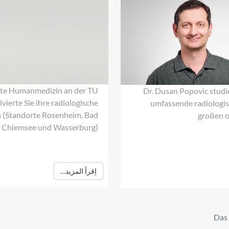
Dr.
med.
Dušan
Popović
erte Humanmedizin an der TU
Dr. Dusan Popovic studi
erte Sie ihre radiologische
umfassende radiologisc
 (Standorte Rosenheim, Bad
großen o
m Chiemsee und Wasserburg).
اِقرأ المزيد…
Das