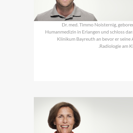
Noisternig
Dr. med. Timmo Noisternig, gebore
Humanmedizin in Erlangen und schloss daran
Klinikum Bayreuth an bevor er seine 
Radiologie am K
Dr.
med.
Elisabeth
Gahleitner