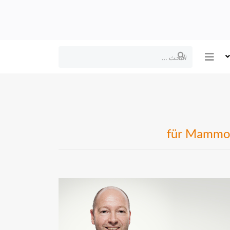
البحث
für Mammog
Dr.
med.
Timmo