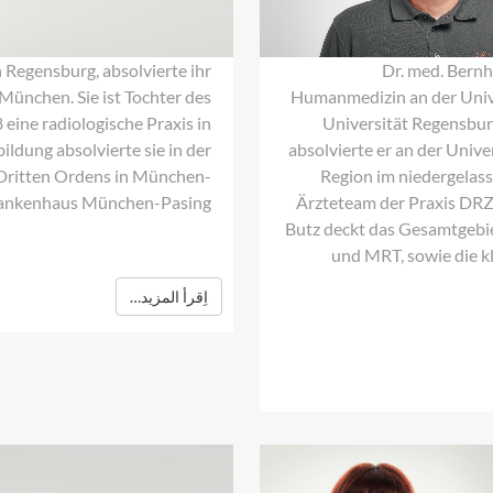
Dr. med. Bernh
n Regensburg, absolvierte ihr
Humanmedizin an der Unive
ünchen. Sie ist Tochter des
Universität Regensbur
 eine radiologische Praxis in
absolvierte er an der Univer
ldung absolvierte sie in der
Region im niedergelass
 Dritten Ordens in München-
Ärzteteam der Praxis DR
ankenhaus München-Pasing.
Butz deckt das Gesamtgebi
und MRT, sowie die kl
اِقرأ المزيد…
Christina