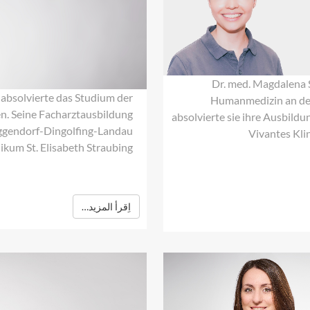
Magdalena
Schuller
Dr. med. Magdalena S
, absolvierte das Studium der
Humanmedizin an der
 Seine Facharztausbildung
absolvierte sie ihre Ausbildu
eggendorf-Dingolfing-Landau
Vivantes Kli
ikum St. Elisabeth Straubing.
اِقرأ المزيد…
Dr.
med.