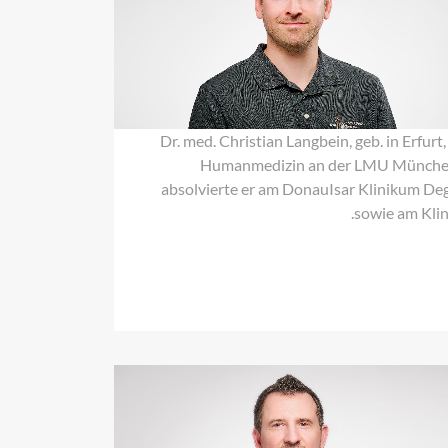
Christian
Langbein
Dr. med. Christian Langbein, geb. in Erfurt
Humanmedizin an der LMU München.
absolvierte er am DonauIsar Klinikum D
sowie am Klin
Dr.
med.