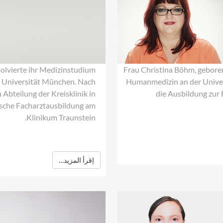
Böhm
solvierte ihr Medizinstudium
Frau Christina Böhm, geboren
n Universität München. Nach
Humanmedizin an der Univers
 Abteilung der Kreisklinik in
die Ausbildung zur 
gische Facharztausbildung am
Klinikum Traunstein.
اِقرأ المزيد…
Dr.
med.