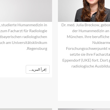
Julia
Breckow
, studierte Humanmedizin in
Dr. med. Julia Breckow, gebo
 zum Facharzt für Radiologie
der Humanmedizin an 
stbayerischen radiologischen
München. Ihre berufliche 
uch am Universitätsklinikum
Nuklearmed
Regensburg.
Forschungsschwerpunkt w
setzte sie ihre Fachar
Eppendorf (UKE) fort. Dort 
radiologische Ausbildu
اِقرأ المزيد…