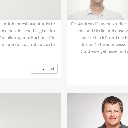
Kämena
n in Johannesburg, studierte
Dr. Andreas Kämena studiert
 eine klinische Tätigkeit im
Jena und Berlin und absolv
Ausbildung zum Facharzt für
wo er sich früh auf die 
linikum Ansbach absolvierte.
dieser Zeit war er wissen
Studienergebnisse und w
اِقرأ المزيد…
Dr.
med.
Bernhard
Butz