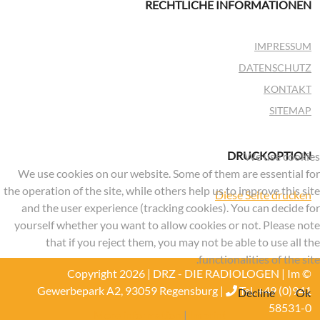
RECHTLICHE INFORMATIONEN
IMPRESSUM
DATENSCHUTZ
KONTAKT
SITEMAP
DRUCKOPTION
We use cookies
We use cookies on our website. Some of them are essential for
the operation of the site, while others help us to improve this site
Diese Seite drucken
and the user experience (tracking cookies). You can decide for
yourself whether you want to allow cookies or not. Please note
that if you reject them, you may not be able to use all the
functionalities of the site.
© Copyright 2026 | DRZ - DIE RADIOLOGEN | Im
Gewerbepark A2, 93059 Regensburg |
Tel. +49 (0)941
Decline
Ok
58531-0
More information
|
Imprint