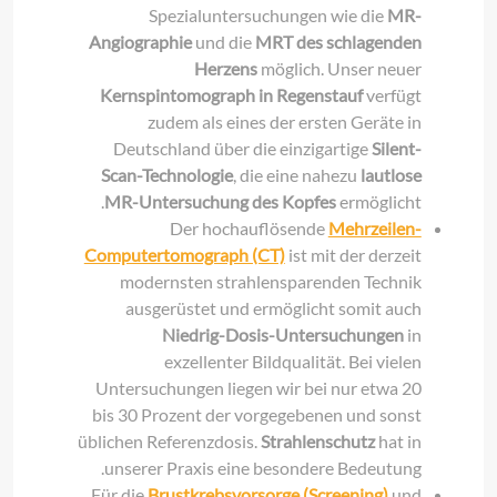
Spezialuntersuchungen wie die
MR-
Angiographie
und die
MRT des schlagenden
Herzens
möglich. Unser neuer
Kernspintomograph in Regenstauf
verfügt
zudem als eines der ersten Geräte in
Deutschland über die einzigartige
Silent-
Scan-Technologie
, die eine nahezu
lautlose
MR-Untersuchung des Kopfes
ermöglicht.
Der hochauflösende
Mehrzeilen-
Computertomograph (CT)
ist mit der derzeit
modernsten strahlensparenden Technik
ausgerüstet und ermöglicht somit auch
Niedrig-Dosis-Untersuchungen
in
exzellenter Bildqualität. Bei vielen
Untersuchungen liegen wir bei nur etwa 20
bis 30 Prozent der vorgegebenen und sonst
üblichen Referenzdosis.
Strahlenschutz
hat in
unserer Praxis eine besondere Bedeutung.
Für die
Brustkrebsvorsorge (Screening)
und