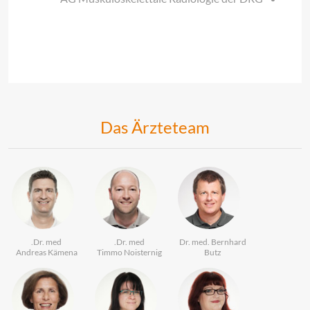
Das Ärzteteam
Dr. med.
Dr. med.
Dr. med. Bernhard
Andreas Kämena
Timmo Noisternig
Butz