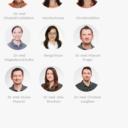
Dr. med.
Elisabeth Gahleitner
Monika Komar
Christina Böhm
Dr. med.
Bengül Noor
Dr. med. Manuel
Magdalena Schuller
Prager
Dr. med. Dušan
Dr. med. Julia
Dr. med. Christian
Popović
Breckow
Langbein