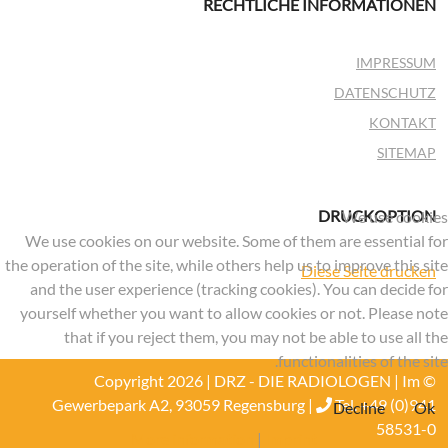
RECHTLICHE INFORMATIONEN
IMPRESSUM
DATENSCHUTZ
KONTAKT
SITEMAP
DRUCKOPTION
We use cookies
We use cookies on our website. Some of them are essential for
the operation of the site, while others help us to improve this site
Diese Seite drucken
and the user experience (tracking cookies). You can decide for
yourself whether you want to allow cookies or not. Please note
that if you reject them, you may not be able to use all the
functionalities of the site.
© Copyright 2026 | DRZ - DIE RADIOLOGEN | Im
Gewerbepark A2, 93059 Regensburg |
Tel. +49 (0)941
Decline
Ok
58531-0
More information
|
Imprint